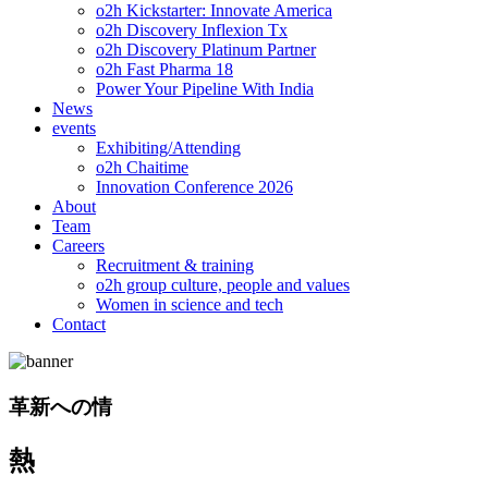
o2h Kickstarter: Innovate America
o2h Discovery Inflexion Tx
o2h Discovery Platinum Partner
o2h Fast Pharma 18
Power Your Pipeline With India
News
events
Exhibiting/Attending
o2h Chaitime
Innovation Conference 2026
About
Team
Careers
Recruitment & training
o2h group culture, people and values
Women in science and tech
Contact
革新への情
熱