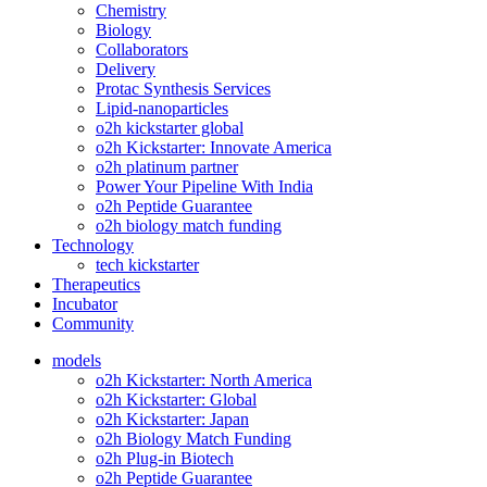
Chemistry
Biology
Collaborators
Delivery
Protac Synthesis Services
Lipid-nanoparticles
o2h kickstarter global
o2h Kickstarter: Innovate America
o2h platinum partner
Power Your Pipeline With India
o2h Peptide Guarantee
o2h biology match funding
Technology
tech kickstarter
Therapeutics
Incubator
Community
models
o2h Kickstarter: North America
o2h Kickstarter: Global
o2h Kickstarter: Japan
o2h Biology Match Funding
o2h Plug-in Biotech
o2h Peptide Guarantee