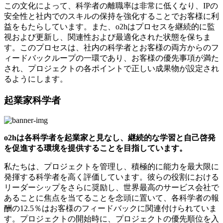
この文化によって、科学者の離職率は非常に低くなり、IPの
安全性と社内でのスキルの保持を強化することでお客様に利
益をもたらしています。また、o2hはプロセスを継続的に監
視および更新し、関連性および最適化された状態を保ちま
す。このプロセスは、社内の科学者とお客様の両方からのフ
ィードバックループの一環であり、お客様の優先事項が満た
され、プロジェクトの各ポイントで正しい成果物が設定され
るようにします。
起業家科学者
o2hは各科学者を起業家と見なし、継続的な学習と自己啓発
を促進する環境を提供することを目指しています。
私たちは、プロジェクトを管理し、積極的に能力を最大限に
発揮する科学者を高く評価しています。彼らの役割における
リーダーシップをさらに奨励し、世界最高のサービス会社で
あることに焦点を当てることを念頭に置いて、各科学者の報
酬の12.5％はお客様のフィードバックに関連付けられていま
す。プロジェクトの開始時に、プロジェクトの優先順位を入