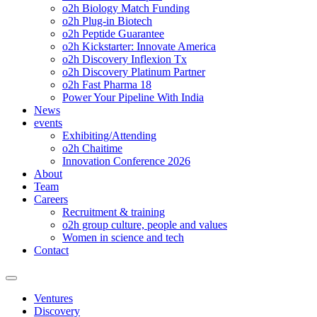
o2h Biology Match Funding
o2h Plug-in Biotech
o2h Peptide Guarantee
o2h Kickstarter: Innovate America
o2h Discovery Inflexion Tx
o2h Discovery Platinum Partner
o2h Fast Pharma 18
Power Your Pipeline With India
News
events
Exhibiting/Attending
o2h Chaitime
Innovation Conference 2026
About
Team
Careers
Recruitment & training
o2h group culture, people and values
Women in science and tech
Contact
Ventures
Discovery