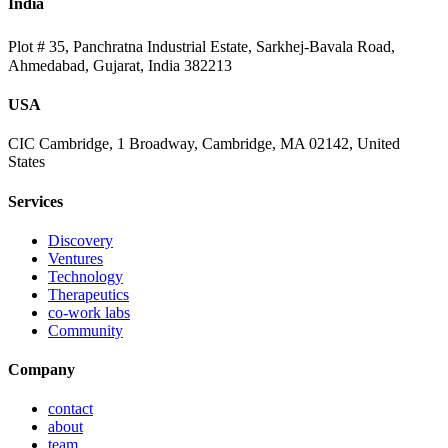
India
Plot # 35, Panchratna Industrial Estate, Sarkhej-Bavala Road,
Ahmedabad, Gujarat, India 382213
USA
CIC Cambridge, 1 Broadway, Cambridge, MA 02142, United
States
Services
Discovery
Ventures
Technology
Therapeutics
co-work labs
Community
Company
contact
about
team