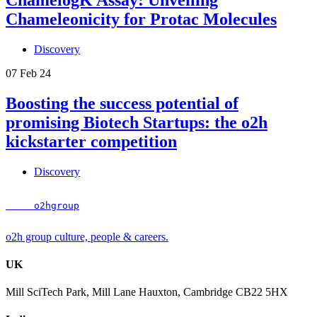
Chameleonicity for Protac Molecules
Discovery
07 Feb 24
Boosting the success potential of
promising Biotech Startups: the o2h
kickstarter competition
Discovery
     o2hgroup
o2h group culture, people & careers.
UK
Mill SciTech Park, Mill Lane Hauxton, Cambridge CB22 5HX