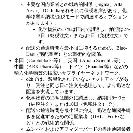
主要な国内業者との戦略的関係（Sigma、Alfa
Aesar、TCI Indiaそれぞれに保税倉庫があり、化
学物質を納税/免税モードで調達するオプション
があります）。
化学物質の17％は国内で調達し、納期は2〜
3日（納税注文）または7日（免税注文）で
す。
配送の通過時間を最小限に抑えるための、Blue-
Dart（宅配業者）との戦術的な関係。
米国（Combiblocks等）、英国（Apollo Scientific等）、
中国（ARK Pharma等）、ドイツ（Enamine等）などの
輸入化学物質の幅広いサプライヤーネットワーク。
o2hでは、階層化されていないセットアップがあ
り、受注と同じ日に注文を処理して、より迅速な
配達を実現しています。
化学物質の13％は国外に調達し、納期は8〜9日
（納税注文）または10日（免税注文）です。
配送の通過時間を最小限に抑え、迅速な通関手続
きを促進するための宅配業者（DHL、FedExな
ど）との戦術的な関係。
ムンバイおよびアフマダーバードの専用通関業者