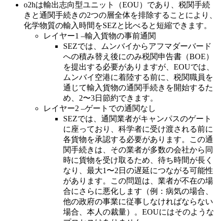
o2hは輸出志向型ユニット（EOU）であり、税関手続
きと通関手続きの2つの層全体を排除することにより、
化学物質の輸入時間をSEZと比べると短縮できます。
レイヤー1 –輸入貨物の事前通関
SEZでは、ムンバイからアフマダーバード
への積み替え後にのみ税関申告書（BOE）
を提出する必要がありますが、EOUでは、
ムンバイ空港に着陸する前に、税関職員を
通じて輸入貨物の通関手続きを開始するた
め、2〜3日節約できます。
レイヤー2 –ゲートでの通関なし
SEZでは、通関業者がキャンパスのゲート
に座っており、科学者に受け渡される前に
各貨物を承認する必要があります。この通
関手続きは、その業者が多数の会社から同
時に貨物を受け取るため、待ち時間が長く
なり、最大1〜2日の遅延につながる可能性
があります。この問題は、業者が不在の場
合にさらに悪化します（例：病気の場合、
他の政府の事業に従事しなければならない
場合、本人の裁量）。EOUにはそのような