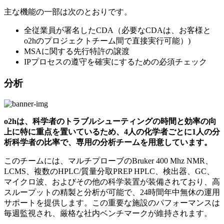
主な機能の一部は次のとおりです。
全従業員が署名したCDA（必要なCDAは、お客様と
o2hのプロジェクトチーム間で直接実行可能）)
MSAに関する先行特許の譲渡
IPプロセスの遵守を確実にするための必須チェック
分析
o2hは、科学者のトラブルシューティングの時間と効率の向
上に特に重点を置いているため、4人の化学者ごとに1人の分
析科学者の比率で、専用の分析チームを用意しています。
このチームには、マルチプローブのBruker 400 Mhz NMR、
LCMS、複数のHPLC/質量分取PREP HPLC、検出器、GC、
マイクロ波、およびその他の科学装置が装備されており、高
スループットの精製と分析が可能で、24時間年中無休の運用
サポートを提供します。この重要な施設のパフォーマンスは
毎週監視され、厳格な社内ベンチマークが維持されます。